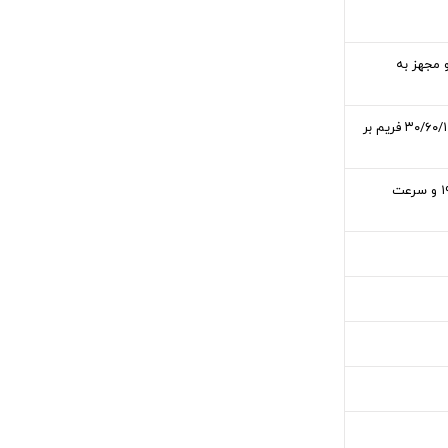
 قسمت پشتی | سنسور با رزولوشن ۱۲ مگاپیکسل حسگر از نوع عریض با گشودگی دریچه دیافراگم f/۱.۸ و مجهز به
رزولوشن ۲۱۶۰ × ۳۸۴۰ و سرعت ۲۴/۳۰/۶۰ فریم بر ثانیه (۴K@۲۴/۳۰/۶۰fps) رزولوشن ۱۰۸۰ × ۱۹۲۰ و سرعت ۳۰/۶۰/۱۲۰/۲۴۰ فریم بر
یک دوربین در قسمت جلویی با رزولوشن ۷ مگاپیکسل گشودگی دریچه دیافراگم f/۲.۲ فیلمبرداری: رزولوشن ۱۰۸۰ × ۱۹۲۰ و سرعت