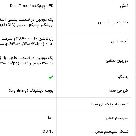
فلش
LED چهارگانه / Dual-Tone
قابلیت‌های دوربین
لرزشگیر اپتیکال تصویر (OIS) قابلیت عکاسی HDR و پانوراما
فیلمبرداری
ثانیه (۱۰۸۰p@۳۰/۶۰/۱۲۰/۲۴۰fps)
دوربین سلفی
۳۰/۱۲۰ فریم بر ثانیه (۱۰۸۰p@۳۰/۱۲۰fps) همراه با تثبیت کننده الکترونیکی تصویر مبتنی بر ژیروسکوپ (gyro-EIS)
بلندگو
خروجی صدا
پورت لایتنینگ (Lightning)
توضیحات تکمیلی صدا
-
سیستم عامل
ios
نسخه سیستم عامل
iOS 15