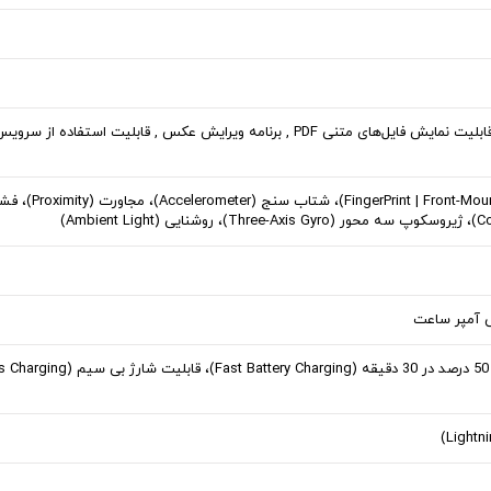
MMS , ایمیل , مرورگر HTML5 , قابلیت نمایش فایل‌های متنی PDF , برنامه ویرایش عکس , قابلیت استف
اثر انگشت روی قاب جلویی (ngerPrint | Front-Mounted