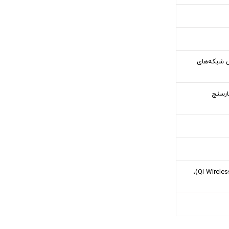
اده از سرویس شبکه‌های
Fi)، شتاب سنج (Accelerometer)، مجاورت (Proximity)، فشارسنج
دارای قابلیت شارژ سریع 20 واتی 50 درصد در 30 دقیقه (Fast Battery Charging)، قابلیت شارژ بی سیم (Qi Wireless Charging)،