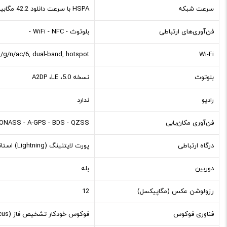
سرعت شبکه
HSPA با سرعت دانلود 42.2 مگابیت بر ثانیه و آپلود 5.76 مگابیت بر ثانیه - LTE-A, 5G
فن‌آوری‌های ارتباطی
بلوتوث
-
WiFi
NFC
-
-
b/g/n/ac/6, dual-band, hotspot
Wi-Fi
بلوتوث
نسخه 5.0، A2DP ،LE
رادیو
ندارد
فن‌آوری مکان‌یابی
QZSS
-
BDS
-
A-GPS
-
ONASS
درگاه ارتباطی
پورت لایتنینگ (Lightning) استاندارد 2.0، با قابلیت اتصال مغناطیسی
دوربین
بله
رزولوشن عکس (مگاپیکسل)
12
فناوری فوکوس
فوکوس خودکار تشخیص فاز (Phase Detection AutoFocus)