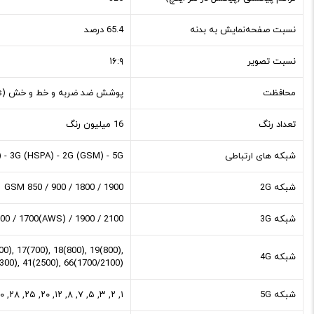
نسبت صفحه‌نمایش به بدنه
65.4 درصد
نسبت تصویر
۱۶:۹
محافظت
پوشش ضد ضربه و خط و خش (Ion-Strengthened Glass)، پوشش ضد چربی و اثر انگشت (Oleophobic Coating)
تعداد رنگ
16 میلیون رنگ
شبکه های ارتباطی
5G
-
2G (GSM)
-
3G (HSPA)
-
)
شبکه 2G
GSM 850 / 900 / 1800 / 1900
شبکه 3G
00 / 1700(AWS) / 1900 / 2100
0), 17(700), 18(800), 19(800),
شبکه 4G
2300), 41(2500), 66(1700/2100)
شبکه 5G
۱, ۲, ۳, ۵, ۷, ۸, ۱۲, ۲۰, ۲۵, ۲۸, ۳۰, ۳۸, ۴۰, ۴۱, ۴۸, ۶۶, ۷۷, ۷۸, ۷۹ SA/NSA/Sub۶ - A۲۷۸۳, A۲۷۸۴, A۲۷۸۵, A۲۷۸۲