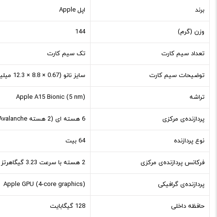
برند
اپل Apple
وزن (گرم)
144
تعداد سیم کارت
تک سیم کارت
توضیحات سیم کارت
سایز نانو (0.67 × 8.8 × 12.3 میلیمتر)
تراشه
Apple A15 Bionic (5 nm)
پردازنده‌ی مرکزی
6 هسته ای (2 هسته Avalanche و 4 هسته Blizzard)
نوع پردازنده
64 بیت
فرکانس پردازنده‌ی مرکزی
2 هسته با سرعت 3.23 گیگاهرتز (Avalanche) و 4 هسته با سرعت 1.82 گیگاهرتز (Blizzard)
پردازنده‌ی گرافیکی
Apple GPU (4-core graphics)
حافظه داخلی
128 گیگابایت