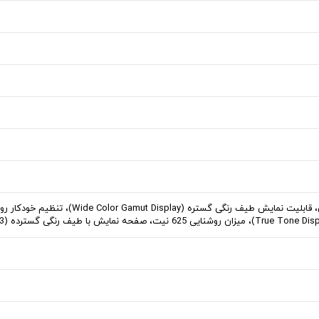
قابلیت دریافت چند لمس همزمان، قابلیت نمایش طیف رنگی گستره (isplay