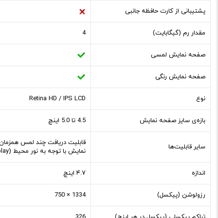
پشتیبانی از کارت حافظه جانبی
مقدار رم (گیگابایت)
4
صفحه نمایش لمسی
صفحه نمایش رنگی
نوع
Retina HD / IPS LCD
بازه‌ی سایز صفحه نمایش
4.5 تا 5.0 اینچ
سایر قابلیت‌ها
نمایش با توجه به نور محیط (True Tone Display)، میزان روشنایی 625 نیت، صفحه ‌نمایش با طیف رنگی گسترده (P3)
اندازه
۴.۷ اینچ
رزولوشن (پیکسل)
1334 × 750
تراکم پیکسلی (پیکسل در هر اینچ)
326